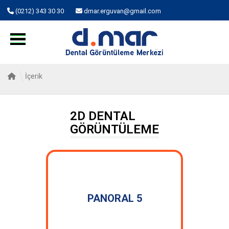
(0212) 343 30 30
dmar.erguvan@gmail.com
İçerik
2D DENTAL
GÖRÜNTÜLEME
PANORAL 5